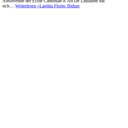
Absolventin der Ecole Cantonale d’Art De Lausanne hat
sich…
Weiterlesen »
Laetitia Florin: Bidum