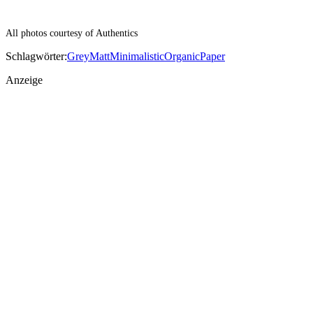
All photos courtesy of Authentics
Schlagwörter:
Grey
Matt
Minimalistic
Organic
Paper
Anzeige