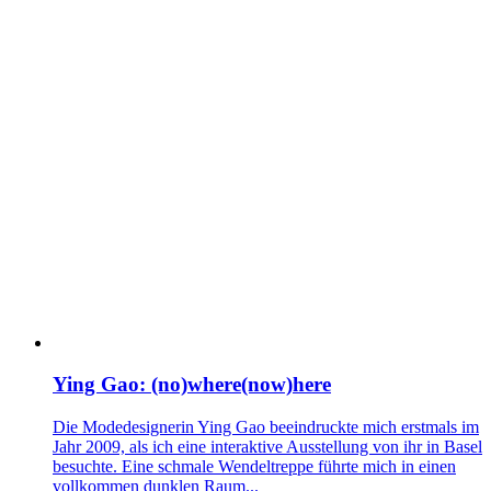
Ying Gao: (no)where(now)here
Die Modedesignerin Ying Gao beeindruckte mich erstmals im
Jahr 2009, als ich eine interaktive Ausstellung von ihr in Basel
besuchte. Eine schmale Wendeltreppe führte mich in einen
vollkommen dunklen Raum...