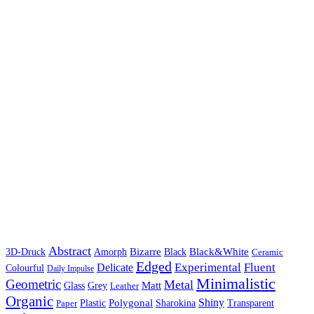
Abstract
Bizarre
Black&White
3D-Druck
Amorph
Black
Ceramic
Edged
Experimental
Fluent
Delicate
Colourful
Daily Impulse
Minimalistic
Geometric
Metal
Matt
Glass
Grey
Leather
Organic
Shiny
Polygonal
Paper
Plastic
Sharokina
Transparent