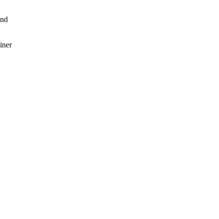
und
iner