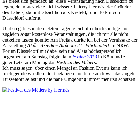
Es bietet sich geradezu an, diese Veranstaltung nach Düsseldorf zu
legen, denn was viele nicht wissen: Thierry Hermès, der Gründer
des Labels, stammt tatsächlich aus Krefeld, rund 30 km von
Düsseldorf entfernt.
Und so gab es in den letzten Tagen gleich drei hochkarätige und
zugleich sogar kostenlose Veranstaltungen, die ich mir alle nicht
entgehen lassen konnte: Am Freitag durfte ich bei der Vernissage der
Ausstellung
Alaïa. Azzedine Alaïa im 21. Jahrhundert
im NRW-
Forum Düsseldorf mit dabei sein und Alaïa höchstpersönlich
begegnen; am Samstag folgte dann
le bloc 2013
in Köln und zu
guter Letzt am Montag das
Festival des Métiers
.
Ich muss sagen, über einen Mangel an Fashion Events kann ich
mich gerade wirklich nicht beklagen und lerne auch was das angeht
Düsseldorf selbst und die nahe Umgebung immer mehr zu schätzen.