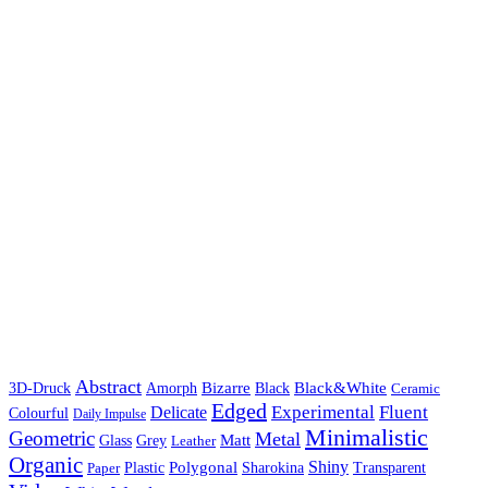
Abstract
Bizarre
Black&White
3D-Druck
Amorph
Black
Ceramic
Edged
Experimental
Fluent
Delicate
Colourful
Daily Impulse
Minimalistic
Geometric
Metal
Matt
Glass
Grey
Leather
Organic
Shiny
Polygonal
Paper
Plastic
Sharokina
Transparent