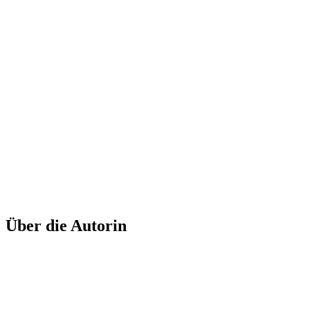
Abstract
Bizarre
Black&White
3D-Druck
Amorph
Black
Edged
Delicate
Ceramic
Colourful
Daily Impulse
Geometric
Experimental
Fluent
Matt
Glass
Grey
Leather
Minimalistic
Organic
Metal
Paper
Plastic
Video
Shiny
White
Polygonal
Sharokina
Transparent
Wood
Über die Autorin