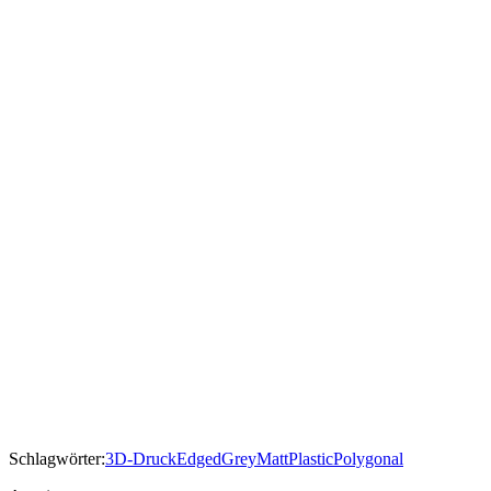
Schlagwörter:
3D-Druck
Edged
Grey
Matt
Plastic
Polygonal