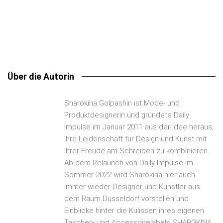
Organic
Shiny
Polygonal
Plastic
Sharokina
Transparent
Paper
Video
White
Wood
Über die Autorin
Sharokina Golpashin ist Mode- und
Produktdesignerin und gründete Daily
Impulse im Januar 2011 aus der Idee heraus,
ihre Leidenschaft für Design und Kunst mit
ihrer Freude am Schreiben zu kombinieren.
Ab dem Relaunch von Daily Impulse im
Sommer 2022 wird Sharokina hier auch
immer wieder Designer und Künstler aus
dem Raum Düsseldorf vorstellen und
Einblicke hinter die Kulissen ihres eigenen
Taschen- und Accessoirelabels SHAROKINA