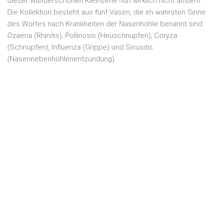
dieser wunderschönen Kleinserie nun wirklich nicht ansieht.
Die Kollektion besteht aus fünf Vasen, die im wahrsten Sinne
des Wortes nach Krankheiten der Nasenhöhle benannt sind:
Ozaena (Rhinitis), Pollinosis (Heuschnupfen), Coryza
(Schnupfen), Influenza (Grippe) und Sinusitis
(Nasennebenhöhlenentzündung).