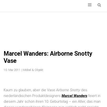
ZUM
INHALT
SPRINGEN
Marcel Wanders: Airborne Snotty
Vase
10. Mai 2011
|
Möbel & Objekt
Kaum zu glauben, aber die Vase
Airborne Snotty
des
niederländischen Produktdesigners
Marcel Wanders
feiert in
diesem Jahr schon ihren 10. Geburtstag – ein Alter, das man