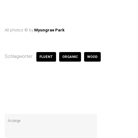
All photos © by
Myungrae Park
Schlagwörter:
FLUENT
ORGANIC
WOOD
Anzeige