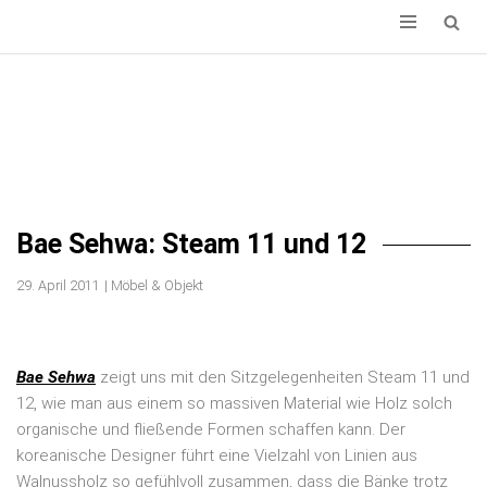
ZUM
INHALT
SPRINGEN
Bae Sehwa: Steam 11 und 12
29. April 2011
|
Möbel & Objekt
Bae Sehwa
zeigt uns mit den Sitzgelegenheiten Steam 11 und
12, wie man aus einem so massiven Material wie Holz solch
organische und fließende Formen schaffen kann. Der
koreanische Designer führt eine Vielzahl von Linien aus
Walnussholz so gefühlvoll zusammen, dass die Bänke trotz