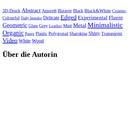
Abstract
Bizarre
Black&White
3D-Druck
Amorph
Black
Ceramic
Edged
Experimental
Fluent
Delicate
Colourful
Daily Impulse
Minimalistic
Geometric
Metal
Matt
Glass
Grey
Leather
Organic
Shiny
Polygonal
Paper
Plastic
Sharokina
Transparent
Video
White
Wood
Über die Autorin