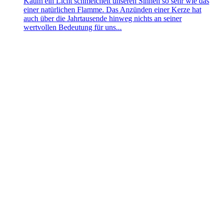
Kaum ein Licht schmeichelt unseren Sinnen so sehr wie das
einer natürlichen Flamme. Das Anzünden einer Kerze hat
auch über die Jahrtausende hinweg nichts an seiner
wertvollen Bedeutung für uns...