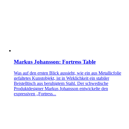
Markus Johansson: Fortress Table
Was auf den ersten Blick aussieht, wie ein aus Metallicfolie
gefaltetes Kunstobjekt, ist in Wirklichkeit ein stabiler
Beistelltisch aus beruhigtem Stahl. Der schwedische
Produktdesigner Markus Johansson entwickelte den
expressiven „Fortress...