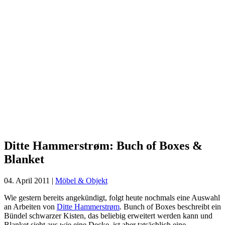
Ditte
Hammerstrøm:
Buch
of
Boxes
&
Blanket
Ditte Hammerstrøm: Buch of Boxes &
Blanket
04. April 2011
|
Möbel & Objekt
Wie gestern bereits angekündigt, folgt heute nochmals eine Auswahl
an Arbeiten von
Ditte Hammerstrøm
. Bunch of Boxes beschreibt ein
Bündel schwarzer Kisten, das beliebig erweitert werden kann und
Blanket sieht aus wie eine Decke, ist aber tatsächlich eine