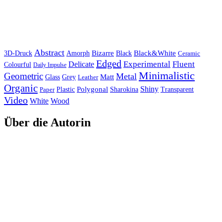
Abstract
Bizarre
Black&White
3D-Druck
Amorph
Black
Ceramic
Edged
Experimental
Fluent
Delicate
Colourful
Daily Impulse
Minimalistic
Geometric
Metal
Matt
Glass
Grey
Leather
Organic
Shiny
Polygonal
Paper
Plastic
Sharokina
Transparent
Video
White
Wood
Über die Autorin