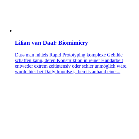
Lilian van Daal: Biomimicry
Dass man mittels Rapid Prototyping komplexe Gebilde
schaffen kann, deren Konstruktion in reiner Handarbeit
entweder extrem zeitintensiv oder schier unmöglich wäre,
wurde hier bei Daily Impulse ja bereits anhand einer...