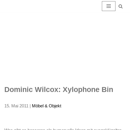
Dominic
Zum
Inhalt
Wilcox:
springen
Xylophone
Bin
Dominic Wilcox: Xylophone Bin
15. Mai 2011
|
Möbel & Objekt