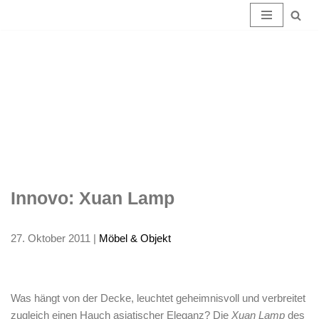
Innovo:
Zum
Inhalt
Xuan
springen
Lamp
Innovo: Xuan Lamp
27. Oktober 2011
|
Möbel & Objekt
Was hängt von der Decke, leuchtet geheimnisvoll und verbreitet
zugleich einen Hauch asiatischer Eleganz? Die
Xuan Lamp
des