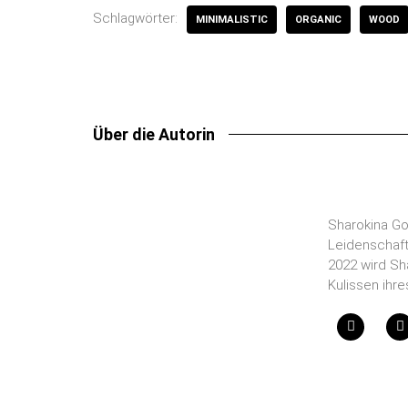
Schlagwörter:
MINIMALISTIC
ORGANIC
WOOD
Über die Autorin
Sharokina Go
Leidenschaft
2022 wird Sh
Kulissen ihr