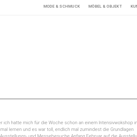
MODE & SCHMUCK
MÖBEL & OBJEKT
KU
r ich hatte mich für die Woche schon an einem Intensivwokshop i
al lernen und es war toll, endlich mal zumindest die Grundlagen
Ausstellungs- und Messebesuche Anfang Februar auf die Ausstell