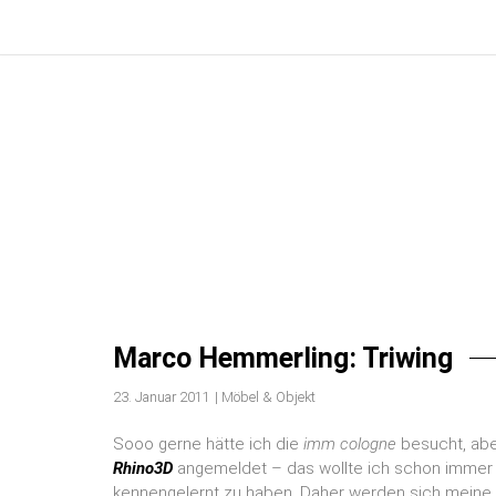
ZUM
INHALT
SPRINGEN
Marco Hemmerling: Triwing
23. Januar 2011
|
Möbel & Objekt
Sooo gerne hätte ich die
imm cologne
besucht, abe
Rhino3D
angemeldet – das wollte ich schon immer m
kennengelernt zu haben. Daher werden sich meine 