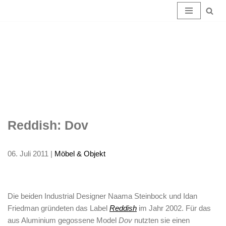
Reddish:
Zum
Inhalt
Dov
springen
Reddish: Dov
06. Juli 2011
|
Möbel & Objekt
Die beiden Industrial Designer Naama Steinbock und Idan
Friedman gründeten das Label
Reddish
im Jahr 2002. Für das
aus Aluminium gegossene Model
Dov
nutzten sie einen