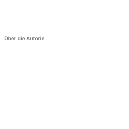
Organic
Polygonal
Shiny
Plastic
Sharokina
Paper
Video
White
Wood
Transparent
Über die Autorin