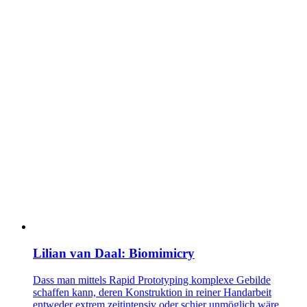
Lilian van Daal: Biomimicry
Dass man mittels Rapid Prototyping komplexe Gebilde
schaffen kann, deren Konstruktion in reiner Handarbeit
entweder extrem zeitintensiv oder schier unmöglich wäre,