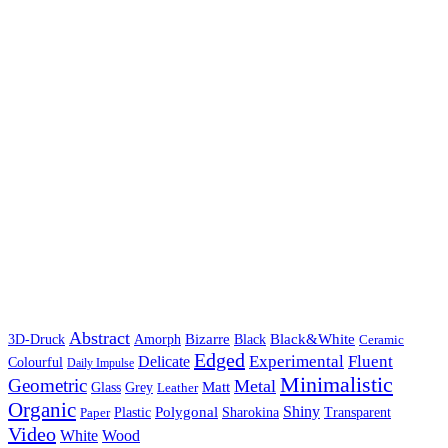
Abstract
Bizarre
Black&White
3D-Druck
Amorph
Black
Ceramic
Edged
Experimental
Fluent
Delicate
Colourful
Daily Impulse
Minimalistic
Geometric
Metal
Matt
Glass
Grey
Leather
Organic
Shiny
Polygonal
Paper
Plastic
Sharokina
Transparent
Video
White
Wood