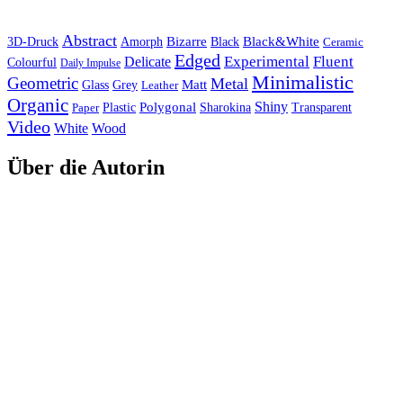
Abstract
Bizarre
Black&White
3D-Druck
Amorph
Black
Ceramic
Edged
Experimental
Fluent
Delicate
Colourful
Daily Impulse
Minimalistic
Geometric
Metal
Matt
Glass
Grey
Leather
Organic
Shiny
Polygonal
Paper
Plastic
Sharokina
Transparent
Video
White
Wood
Über die Autorin