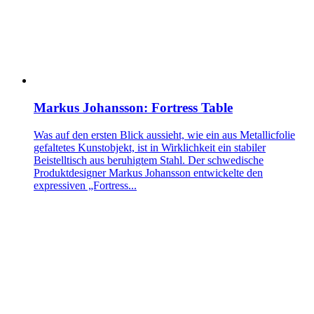
Markus Johansson: Fortress Table
Was auf den ersten Blick aussieht, wie ein aus Metallicfolie
gefaltetes Kunstobjekt, ist in Wirklichkeit ein stabiler
Beistelltisch aus beruhigtem Stahl. Der schwedische
Produktdesigner Markus Johansson entwickelte den
expressiven „Fortress...