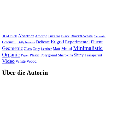
Abstract
Bizarre
Black&White
3D-Druck
Amorph
Black
Ceramic
Edged
Experimental
Fluent
Delicate
Colourful
Daily Impulse
Minimalistic
Geometric
Metal
Matt
Glass
Grey
Leather
Organic
Shiny
Polygonal
Paper
Plastic
Sharokina
Transparent
Video
White
Wood
Über die Autorin