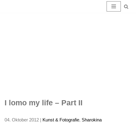
I
Zum
Inhalt
lomo
springen
my
life –
Part II
I lomo my life – Part II
04. Oktober 2012
|
Kunst & Fotografie
,
Sharokina