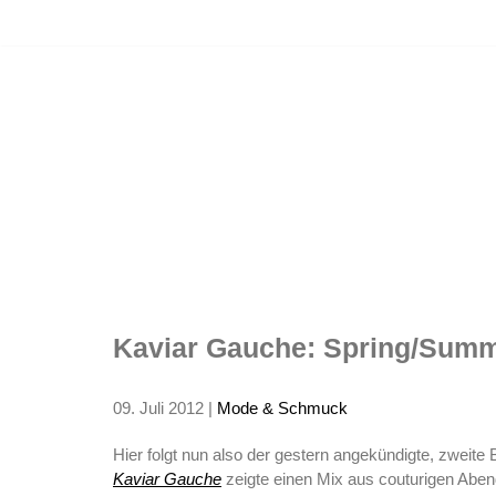
Zum
Inhalt
Kaviar Gauche:
springen
Spring/Summer
2013
Kaviar Gauche: Spring/Summ
09. Juli 2012
|
Mode & Schmuck
Hier folgt nun also der gestern angekündigte, zweite 
Kaviar Gauche
zeigte einen Mix aus couturigen Aben