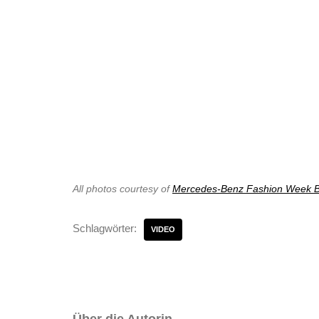
All photos courtesy of
Mercedes-Benz Fashion Week B
Schlagwörter:
VIDEO