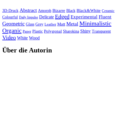
Abstract
Bizarre
Black&White
3D-Druck
Amorph
Black
Ceramic
Edged
Experimental
Fluent
Delicate
Colourful
Daily Impulse
Minimalistic
Geometric
Metal
Matt
Glass
Grey
Leather
Organic
Shiny
Polygonal
Paper
Plastic
Sharokina
Transparent
Video
White
Wood
Über die Autorin