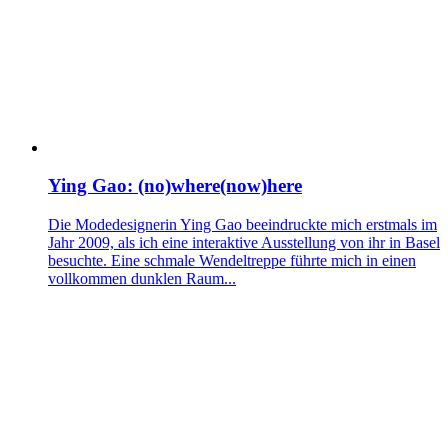
Ying Gao: (no)where(now)here
Die Modedesignerin Ying Gao beeindruckte mich erstmals im
Jahr 2009, als ich eine interaktive Ausstellung von ihr in Basel
besuchte. Eine schmale Wendeltreppe führte mich in einen
vollkommen dunklen Raum...