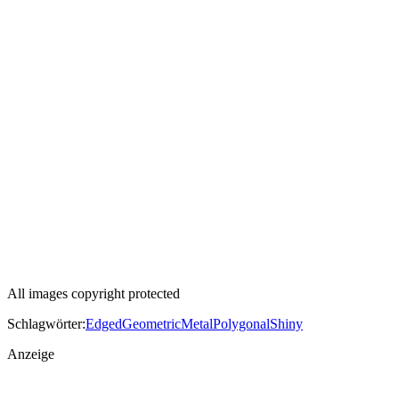
All images copyright protected
Schlagwörter:
Edged
Geometric
Metal
Polygonal
Shiny
Anzeige