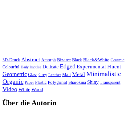
Abstract
Bizarre
Black&White
3D-Druck
Amorph
Black
Ceramic
Edged
Experimental
Fluent
Delicate
Colourful
Daily Impulse
Minimalistic
Geometric
Metal
Matt
Glass
Grey
Leather
Organic
Shiny
Polygonal
Paper
Plastic
Sharokina
Transparent
Video
White
Wood
Über die Autorin