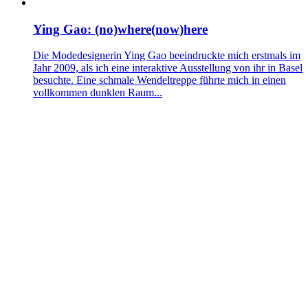
Ying Gao: (no)where(now)here
Die Modedesignerin Ying Gao beeindruckte mich erstmals im
Jahr 2009, als ich eine interaktive Ausstellung von ihr in Basel
besuchte. Eine schmale Wendeltreppe führte mich in einen
vollkommen dunklen Raum...