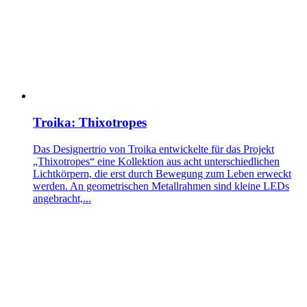
Troika: Thixotropes
Das Designertrio von Troika entwickelte für das Projekt
„Thixotropes“ eine Kollektion aus acht unterschiedlichen
Lichtkörpern, die erst durch Bewegung zum Leben erweckt
werden. An geometrischen Metallrahmen sind kleine LEDs
angebracht,...