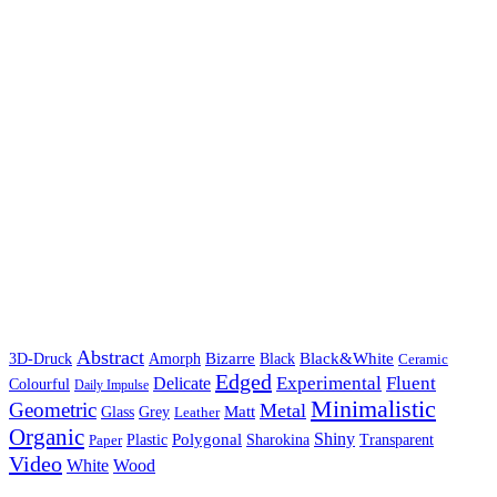
Abstract
Bizarre
Black&White
3D-Druck
Amorph
Black
Ceramic
Edged
Experimental
Fluent
Delicate
Colourful
Daily Impulse
Minimalistic
Geometric
Metal
Matt
Glass
Grey
Leather
Organic
Shiny
Polygonal
Paper
Plastic
Sharokina
Transparent
Video
White
Wood