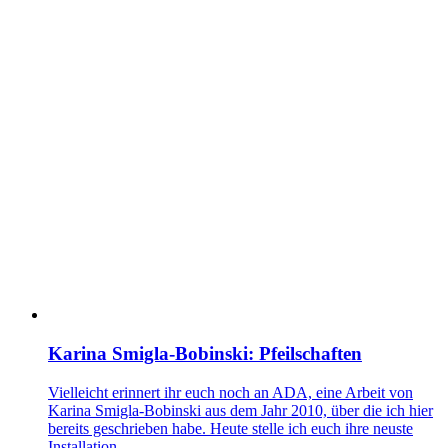
Karina Smigla-Bobinski: Pfeilschaften
Vielleicht erinnert ihr euch noch an ADA, eine Arbeit von
Karina Smigla-Bobinski aus dem Jahr 2010, über die ich hier
bereits geschrieben habe. Heute stelle ich euch ihre neuste
Installation...