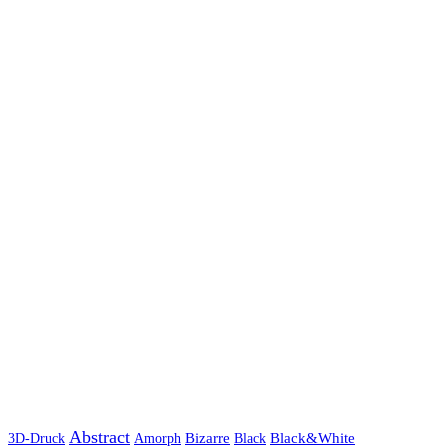
Abstract
Bizarre
Black&White
3D-Druck
Amorph
Black