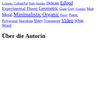
Edged
Delicate
Ceramic
Colourful
Daily Impulse
Geometric
Experimental
Fluent
Matt
Glass
Grey
Leather
Minimalistic
Organic
Metal
Paper
Plastic
Video
Shiny
White
Polygonal
Sharokina
Transparent
Wood
Über die Autorin