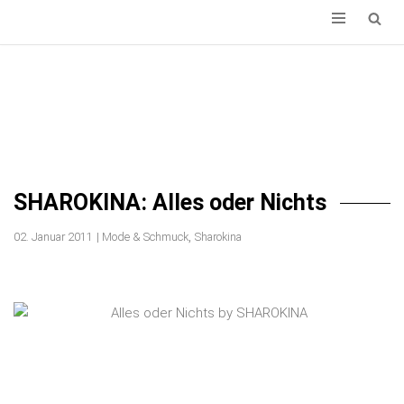
ZUM
INHALT
SPRINGEN
SHAROKINA: Alles oder Nichts
,
02. Januar 2011
|
Mode & Schmuck
Sharokina