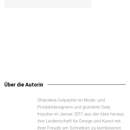
Abstract
Bizarre
Black&White
3D-Druck
Amorph
Black
Ceramic
Edged
Experimental
Fluent
Delicate
Colourful
Daily Impulse
Minimalistic
Geometric
Metal
Matt
Glass
Grey
Leather
Organic
Shiny
Polygonal
Plastic
Sharokina
Transparent
Paper
Video
White
Wood
Über die Autorin
Sharokina Golpashin ist Mode- und
Produktdesignerin und gründete Daily
Impulse im Januar 2011 aus der Idee heraus,
ihre Leidenschaft für Design und Kunst mit
ihrer Freude am Schreiben zu kombinieren.