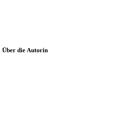
Abstract
Bizarre
Black&White
3D-Druck
Amorph
Black
Ceramic
Edged
Experimental
Fluent
Delicate
Colourful
Daily Impulse
Minimalistic
Geometric
Metal
Matt
Glass
Grey
Leather
Organic
Shiny
Polygonal
Paper
Plastic
Sharokina
Transparent
Video
White
Wood
Über die Autorin